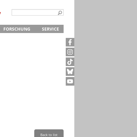
e
FORSCHUNG
SERVICE
Kontakt
5
Archivanfrage
Kurze Information
te
Anfahrt
Back to list