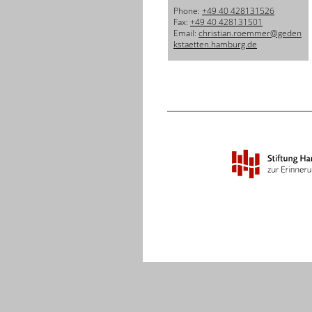
Phone:
+49 40 428131526
Fax:
+49 40 428131501
Email:
christian.roemmer@geden
kstaetten.hamburg.de