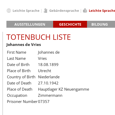
Leichte Sprache
Gebärdensprache
Leichte Sprach
Deutsch
AUSSTELLUNGEN
GESCHICHTE
BILDUNG
English
Hauptausstellung »Zeitspuren«
Das KZ Neuengamme
Français
TOTENBUCH LISTE
Lager-SS
Die Geschichte des Lagers ab 194
Dansk
Johannes de Vries
Klinkerwerk
Die Geschichte der Gedenkstätte
Español
First Name
Johannes de
Walther-Werke
Totenbuch
Totenbuch Lis
Italiano
Last Name
Vries
Gefängnismauer
Nederlands
Date of Birth
18.08.1899
Haus des Gedenkens
Polski
Place of Birth
Utrecht
Português
Country of Birth
Niederlande
Türkçe
Date of Death
27.10.1942
Yкраїнський
Place of Death
Hauptlager KZ Neuengamme
Occupation
Zimmermann
Русский
Prisoner Number
07357
עברית
العربية