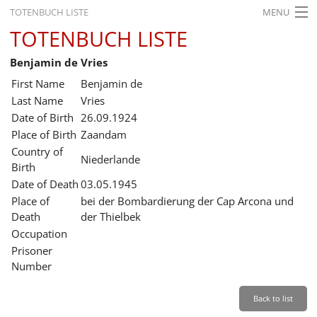
TOTENBUCH LISTE
MENU
TOTENBUCH LISTE
STARTSEITE
Benjamin de Vries
AUSSTELLUNGEN
First Name
Benjamin de
GESCHICHTE
Last Name
Vries
Date of Birth
26.09.1924
BILDUNG
Place of Birth
Zaandam
Country of
FORSCHUNG
Niederlande
Birth
SERVICE
Date of Death
03.05.1945
Place of
bei der Bombardierung der Cap Arcona und
Back
Leichte Sprache
Gebärdensprache
Leichte Sprache
Death
der Thielbek
Occupation
Leichte
Prisoner
Sprache
Number
Deutsch
English
Back to list