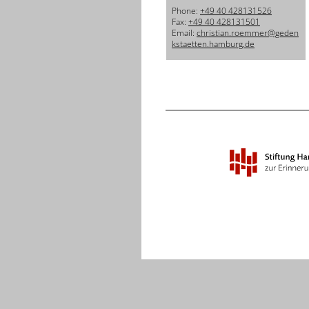
Phone:
+49 40 428131526
Fax:
+49 40 428131501
Email:
christian.roemmer@geden
kstaetten.hamburg.de