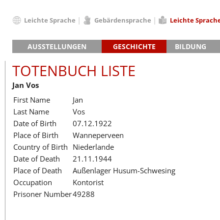
Leichte Sprache
Gebärdensprache
Leichte Sprach
Deutsch
AUSSTELLUNGEN
GESCHICHTE
BILDUNG
English
Hauptausstellung »Zeitspuren«
Das KZ Neuengamme
Français
TOTENBUCH LISTE
Lager-SS
Die Geschichte des Lagers ab 194
Dansk
Jan Vos
Klinkerwerk
Die Geschichte der Gedenkstätte
Español
First Name
Jan
Walther-Werke
Totenbuch
Totenbuch Lis
Italiano
Last Name
Vos
Gefängnismauer
Nederlands
Date of Birth
07.12.1922
Haus des Gedenkens
Polski
Place of Birth
Wanneperveen
Português
Country of Birth
Niederlande
Türkçe
Date of Death
21.11.1944
Yкраїнський
Place of Death
Außenlager Husum-Schwesing
Occupation
Kontorist
Русский
Prisoner Number
49288
עברית
العربية