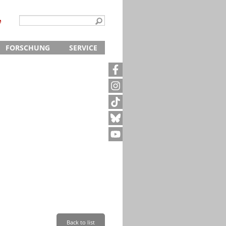
e
FORSCHUNG
SERVICE
Kontakt
5
Archivanfrage
Kurze Information
te
Anfahrt
Back to list