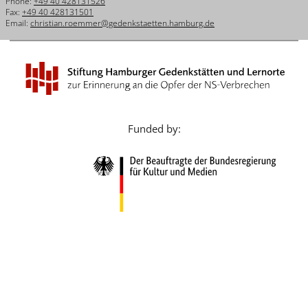
Phone:
+49 40 428131526
Français
Fax:
+49 40 428131501
Email:
christian.roemmer@gedenkstaetten.hamburg.de
Dansk
Español
Italiano
Nederlands
Funded by:
Polski
Português
Türkçe
Yкраїнський
Русский
עברית