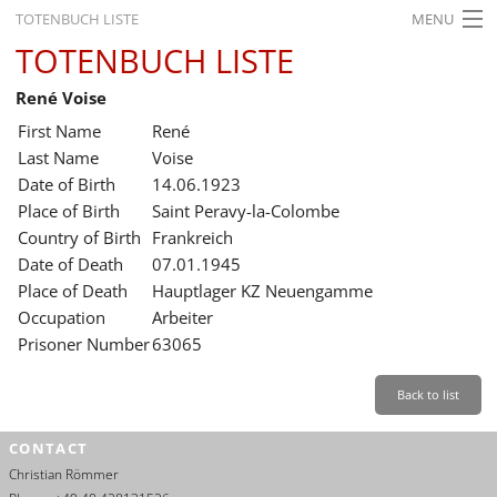
TOTENBUCH LISTE
MENU
TOTENBUCH LISTE
STARTSEITE
René Voise
AUSSTELLUNGEN
First Name
René
GESCHICHTE
Last Name
Voise
Date of Birth
14.06.1923
BILDUNG
Place of Birth
Saint Peravy-la-Colombe
Country of Birth
Frankreich
FORSCHUNG
Date of Death
07.01.1945
SERVICE
Place of Death
Hauptlager KZ Neuengamme
Occupation
Arbeiter
Back
Leichte Sprache
Gebärdensprache
Leichte Sprache
Prisoner Number
63065
Leichte
Sprache
Back to list
Deutsch
CONTACT
English
Christian Römmer