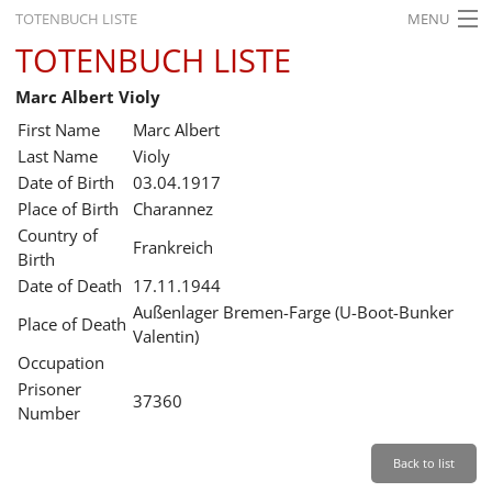
TOTENBUCH LISTE
MENU
TOTENBUCH LISTE
STARTSEITE
Marc Albert Violy
AUSSTELLUNGEN
First Name
Marc Albert
GESCHICHTE
Last Name
Violy
Date of Birth
03.04.1917
BILDUNG
Place of Birth
Charannez
Country of
FORSCHUNG
Frankreich
Birth
SERVICE
Date of Death
17.11.1944
Außenlager Bremen-Farge (U-Boot-Bunker
Place of Death
Back
Leichte Sprache
Gebärdensprache
Leichte Sprache
Valentin)
Occupation
Leichte
Prisoner
Sprache
37360
Number
Deutsch
English
Back to list