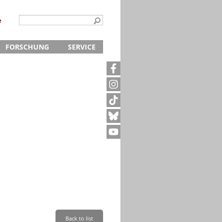
e
FORSCHUNG
SERVICE
Kontakt
5
Archivanfrage
Kurze Information
te
Anfahrt
Back to list