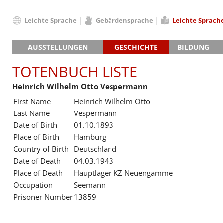
Leichte Sprache
Gebärdensprache
Leichte Sprach
Deutsch
AUSSTELLUNGEN
GESCHICHTE
BILDUNG
English
Hauptausstellung »Zeitspuren«
Das KZ Neuengamme
Français
TOTENBUCH LISTE
Lager-SS
Die Geschichte des Lagers ab 194
Dansk
Heinrich Wilhelm Otto Vespermann
Klinkerwerk
Die Geschichte der Gedenkstätte
Español
First Name
Heinrich Wilhelm Otto
Walther-Werke
Totenbuch
Totenbuch Lis
Italiano
Last Name
Vespermann
Gefängnismauer
Nederlands
Date of Birth
01.10.1893
Haus des Gedenkens
Polski
Place of Birth
Hamburg
Português
Country of Birth
Deutschland
Türkçe
Date of Death
04.03.1943
Yкраїнський
Place of Death
Hauptlager KZ Neuengamme
Occupation
Seemann
Русский
Prisoner Number
13859
עברית
العربية