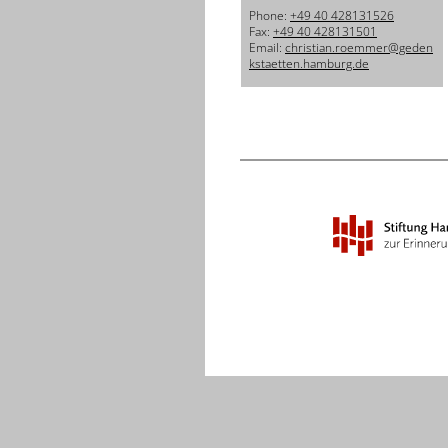
Phone:
+49 40 428131526
Fax:
+49 40 428131501
Email:
christian.roemmer@geden
kstaetten.hamburg.de