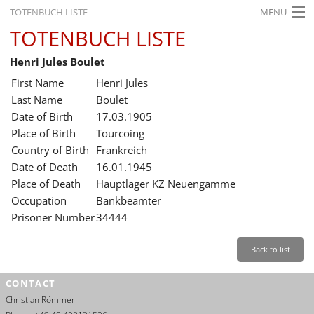
TOTENBUCH LISTE
MENU
TOTENBUCH LISTE
STARTSEITE
Henri Jules Boulet
AUSSTELLUNGEN
First Name
Henri Jules
GESCHICHTE
Last Name
Boulet
Date of Birth
17.03.1905
BILDUNG
Place of Birth
Tourcoing
Country of Birth
Frankreich
FORSCHUNG
Date of Death
16.01.1945
SERVICE
Place of Death
Hauptlager KZ Neuengamme
Occupation
Bankbeamter
Back
Leichte Sprache
Gebärdensprache
Leichte Sprache
Prisoner Number
34444
Leichte
Sprache
Back to list
Deutsch
CONTACT
English
Christian Römmer