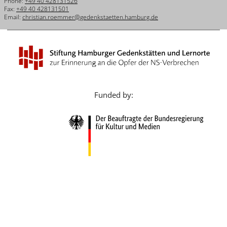
Phone:
+49 40 428131526
Français
Fax:
+49 40 428131501
Email:
christian.roemmer@gedenkstaetten.hamburg.de
Dansk
Español
Italiano
Nederlands
Funded by:
Polski
Português
Türkçe
Yкраїнський
Русский
עברית