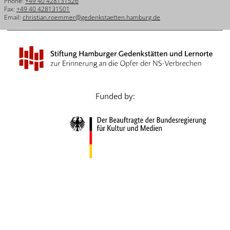
Phone:
+49 40 428131526
Français
Fax:
+49 40 428131501
Email:
christian.roemmer@gedenkstaetten.hamburg.de
Dansk
Español
Italiano
Nederlands
Funded by:
Polski
Português
Türkçe
Yкраїнський
Русский
עברית