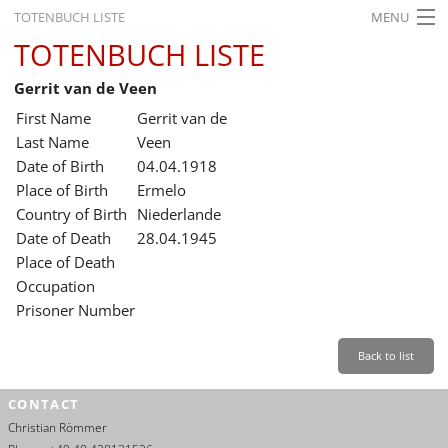
TOTENBUCH LISTE
MENU
TOTENBUCH LISTE
STARTSEITE
Gerrit van de Veen
AUSSTELLUNGEN
First Name
Gerrit van de
GESCHICHTE
Last Name
Veen
Date of Birth
04.04.1918
BILDUNG
Place of Birth
Ermelo
Country of Birth
Niederlande
FORSCHUNG
Date of Death
28.04.1945
SERVICE
Place of Death
Occupation
Back
Leichte Sprache
Gebärdensprache
Leichte Sprache
Prisoner Number
Leichte
Sprache
Back to list
Deutsch
CONTACT
English
Christian Römmer