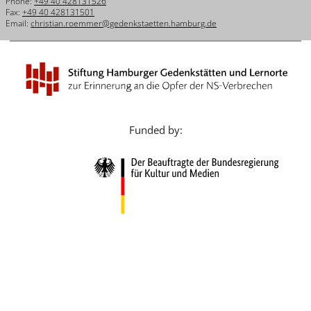
Phone:
+49 40 428131526
Français
Fax:
+49 40 428131501
Email:
christian.roemmer@gedenkstaetten.hamburg.de
Dansk
Español
Italiano
Nederlands
Funded by:
Polski
Português
Türkçe
Yкраїнський
Русский
עברית