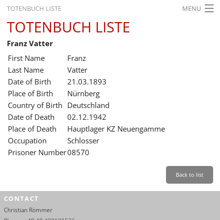
TOTENBUCH LISTE
MENU
TOTENBUCH LISTE
STARTSEITE
Franz Vatter
AUSSTELLUNGEN
First Name
Franz
GESCHICHTE
Last Name
Vatter
Date of Birth
21.03.1893
BILDUNG
Place of Birth
Nürnberg
Country of Birth
Deutschland
FORSCHUNG
Date of Death
02.12.1942
SERVICE
Place of Death
Hauptlager KZ Neuengamme
Occupation
Schlosser
Back
Leichte Sprache
Gebärdensprache
Leichte Sprache
Prisoner Number
08570
Leichte
Sprache
Back to list
Deutsch
CONTACT
English
Christian Römmer