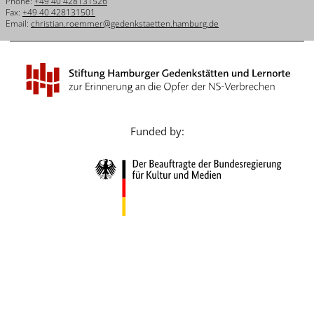
Phone:
+49 40 428131526
Français
Fax:
+49 40 428131501
Email:
christian.roemmer@gedenkstaetten.hamburg.de
Dansk
Español
Italiano
Nederlands
Funded by:
Polski
Português
Türkçe
Yкраїнський
Русский
עברית