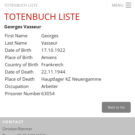
TOTENBUCH LISTE
MENU
TOTENBUCH LISTE
STARTSEITE
Georges Vasseur
AUSSTELLUNGEN
First Name
Georges
GESCHICHTE
Last Name
Vasseur
Date of Birth
17.10.1922
BILDUNG
Place of Birth
Amiens
Country of Birth
Frankreich
FORSCHUNG
Date of Death
22.11.1944
SERVICE
Place of Death
Hauptlager KZ Neuengamme
Occupation
Arbeiter
Back
Leichte Sprache
Gebärdensprache
Leichte Sprache
Prisoner Number
63054
Leichte
Sprache
Back to list
Deutsch
CONTACT
English
Christian Römmer