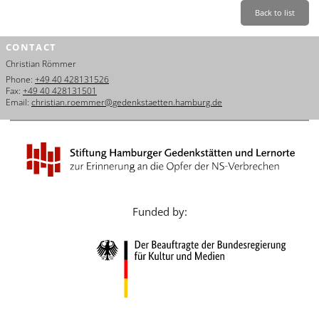
Français
Back to list
Dansk
CONTACT
Christian Römmer
Español
Phone:
+49 40 428131526
Fax:
+49 40 428131501
Italiano
Email:
christian.roemmer@gedenkstaetten.hamburg.de
Nederlands
Polski
Português
Funded by:
Türkçe
Yкраїнський
Русский
עברית