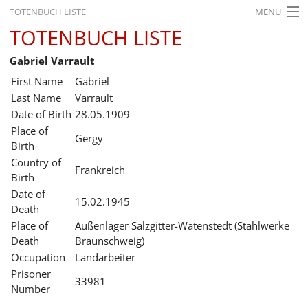
TOTENBUCH LISTE
MENU
TOTENBUCH LISTE
STARTSEITE
Gabriel Varrault
AUSSTELLUNGEN
First Name
Gabriel
GESCHICHTE
Last Name
Varrault
Date of Birth
28.05.1909
BILDUNG
Place of
Gergy
Birth
FORSCHUNG
Country of
Frankreich
SERVICE
Birth
Date of
15.02.1945
Back
Leichte Sprache
Gebärdensprache
Leichte Sprache
Death
Place of
Außenlager Salzgitter-Watenstedt (Stahlwerke
Leichte
Death
Braunschweig)
Sprache
Occupation
Landarbeiter
Deutsch
Prisoner
33981
English
Number