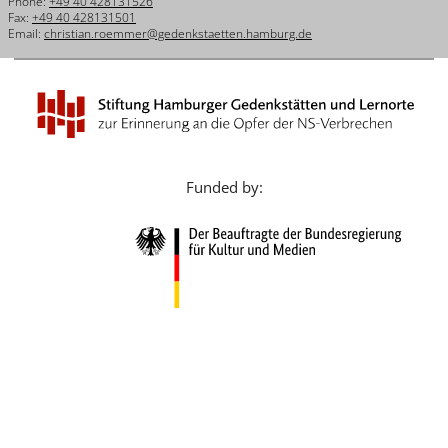
Phone:
+49 40 428131526
Français
Fax:
+49 40 428131501
Email:
christian.roemmer@gedenkstaetten.hamburg.de
Dansk
Español
Italiano
Nederlands
Funded by:
Polski
Português
Türkçe
Yкраїнський
Русский
עברית