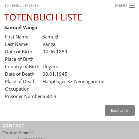
TOTENBUCH LISTE
MENU
TOTENBUCH LISTE
STARTSEITE
Samuel Vanga
AUSSTELLUNGEN
First Name
Samuel
GESCHICHTE
Last Name
Vanga
Date of Birth
04.06.1889
BILDUNG
Place of Birth
Country of Birth
Ungarn
FORSCHUNG
Date of Death
08.01.1945
SERVICE
Place of Death
Hauptlager KZ Neuengamme
Occupation
Back
Leichte Sprache
Gebärdensprache
Leichte Sprache
Prisoner Number
65853
Leichte
Sprache
Back to list
Deutsch
CONTACT
English
Christian Römmer