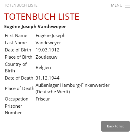
TOTENBUCH LISTE
MENU
TOTENBUCH LISTE
STARTSEITE
Eugène Joseph Vandeweyer
AUSSTELLUNGEN
First Name
Eugène Joseph
GESCHICHTE
Last Name
Vandeweyer
Date of Birth
19.03.1912
BILDUNG
Place of Birth
Zoutleeuw
Country of
FORSCHUNG
Belgien
Birth
SERVICE
Date of Death
31.12.1944
Außenlager Hamburg-Finkenwerder
Place of Death
Back
Leichte Sprache
Gebärdensprache
Leichte Sprache
(Deutsche Werft)
Occupation
Friseur
Leichte
Prisoner
Sprache
Number
Deutsch
English
Back to list