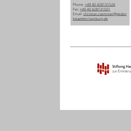
Phone:
+49 40 428131526
Fax:
+49 40 428131501
Email:
christian.roemmer@geden
kstaetten.hamburg.de