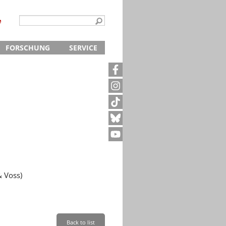
e
FORSCHUNG
SERVICE
Kontakt
5
Archivanfrage
Kurze Information
te
Anfahrt
 Voss)
Back to list