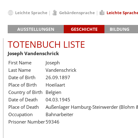
Leichte Sprache
Gebärdensprache
Leichte Sprach
Deutsch
AUSSTELLUNGEN
GESCHICHTE
BILDUNG
English
Hauptausstellung »Zeitspuren«
Das KZ Neuengamme
Français
TOTENBUCH LISTE
Lager-SS
Die Geschichte des Lagers ab 194
Dansk
Joseph Vandenschrick
Klinkerwerk
Die Geschichte der Gedenkstätte
Español
First Name
Joseph
Walther-Werke
Totenbuch
Totenbuch Lis
Italiano
Last Name
Vandenschrick
Gefängnismauer
Nederlands
Date of Birth
26.09.1897
Haus des Gedenkens
Polski
Place of Birth
Hoeilaart
Português
Country of Birth
Belgien
Türkçe
Date of Death
04.03.1945
Yкраїнський
Place of Death
Außenlager Hamburg-Steinwerder (Blohm &
Occupation
Bahnarbeiter
Русский
Prisoner Number
59346
עברית
العربية