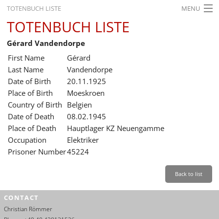
TOTENBUCH LISTE
MENU
TOTENBUCH LISTE
STARTSEITE
Gérard Vandendorpe
AUSSTELLUNGEN
First Name
Gérard
GESCHICHTE
Last Name
Vandendorpe
Date of Birth
20.11.1925
BILDUNG
Place of Birth
Moeskroen
Country of Birth
Belgien
FORSCHUNG
Date of Death
08.02.1945
SERVICE
Place of Death
Hauptlager KZ Neuengamme
Occupation
Elektriker
Back
Leichte Sprache
Gebärdensprache
Leichte Sprache
Prisoner Number
45224
Leichte
Sprache
Back to list
Deutsch
CONTACT
English
Christian Römmer