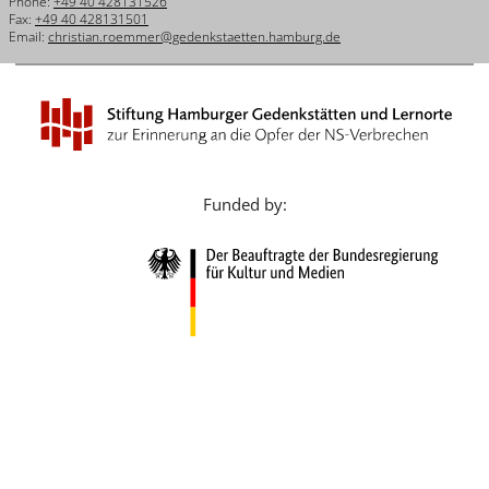
Phone:
+49 40 428131526
Français
Fax:
+49 40 428131501
Email:
christian.roemmer@gedenkstaetten.hamburg.de
Dansk
Español
Italiano
Nederlands
Funded by:
Polski
Português
Türkçe
Yкраїнський
Русский
עברית