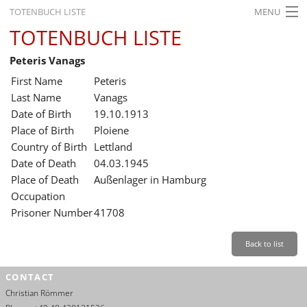
TOTENBUCH LISTE
MENU
TOTENBUCH LISTE
STARTSEITE
Peteris Vanags
AUSSTELLUNGEN
First Name
Peteris
GESCHICHTE
Last Name
Vanags
Date of Birth
19.10.1913
BILDUNG
Place of Birth
Ploiene
Country of Birth
Lettland
FORSCHUNG
Date of Death
04.03.1945
SERVICE
Place of Death
Außenlager in Hamburg
Occupation
Back
Leichte Sprache
Gebärdensprache
Leichte Sprache
Prisoner Number
41708
Leichte
Sprache
Back to list
Deutsch
CONTACT
English
Christian Römmer