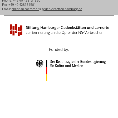
Phone:
+49 40 428131526
Français
Fax:
+49 40 428131501
Email:
christian.roemmer@gedenkstaetten.hamburg.de
Dansk
Español
Italiano
Nederlands
Funded by:
Polski
Português
Türkçe
Yкраїнський
Русский
עברית