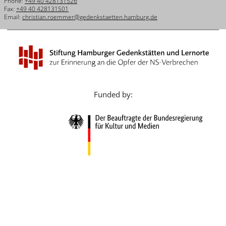
Phone:
+49 40 428131526
Français
Fax:
+49 40 428131501
Email:
christian.roemmer@gedenkstaetten.hamburg.de
Dansk
Español
Italiano
Nederlands
Funded by:
Polski
Português
Türkçe
Yкраїнський
Русский
עברית