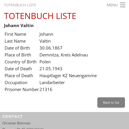
TOTENBUCH LISTE
MENU
TOTENBUCH LISTE
STARTSEITE
Johann Valtin
AUSSTELLUNGEN
First Name
Johann
GESCHICHTE
Last Name
Valtin
Date of Birth
30.06.1867
BILDUNG
Place of Birth
Demnitza, Kreis Adelnau
Country of Birth
Polen
FORSCHUNG
Date of Death
21.05.1943
SERVICE
Place of Death
Hauptlager KZ Neuengamme
Occupation
Landarbeiter
Back
Leichte Sprache
Gebärdensprache
Leichte Sprache
Prisoner Number
21316
Leichte
Sprache
Back to list
Deutsch
CONTACT
English
Christian Römmer