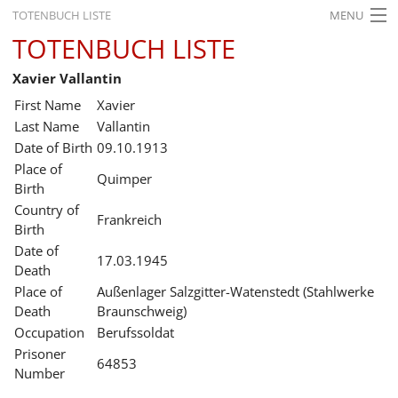
TOTENBUCH LISTE
MENU
TOTENBUCH LISTE
STARTSEITE
Xavier Vallantin
AUSSTELLUNGEN
First Name
Xavier
GESCHICHTE
Last Name
Vallantin
Date of Birth
09.10.1913
BILDUNG
Place of
Quimper
Birth
FORSCHUNG
Country of
Frankreich
SERVICE
Birth
Date of
17.03.1945
Back
Leichte Sprache
Gebärdensprache
Leichte Sprache
Death
Place of
Außenlager Salzgitter-Watenstedt (Stahlwerke
Leichte
Death
Braunschweig)
Sprache
Occupation
Berufssoldat
Deutsch
Prisoner
64853
English
Number