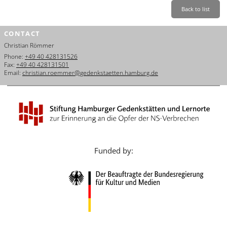
Français
Back to list
Dansk
CONTACT
Christian Römmer
Español
Phone:
+49 40 428131526
Fax:
+49 40 428131501
Italiano
Email:
christian.roemmer@gedenkstaetten.hamburg.de
Nederlands
Polski
Português
Funded by:
Türkçe
Yкраїнський
Русский
עברית