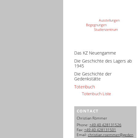
Ausstellungen
Begegnungen
Studienzentrum
Das KZ Neuengamme
Die Geschichte des Lagers ab
1945
Die Geschichte der
Gedenkstätte
Totenbuch
Totenbuch Liste
CONTACT
Christian Römmer
Phone:
+49 40 428131526
Fax:
+49 40 428131501
Email:
christian.roemmer@geden