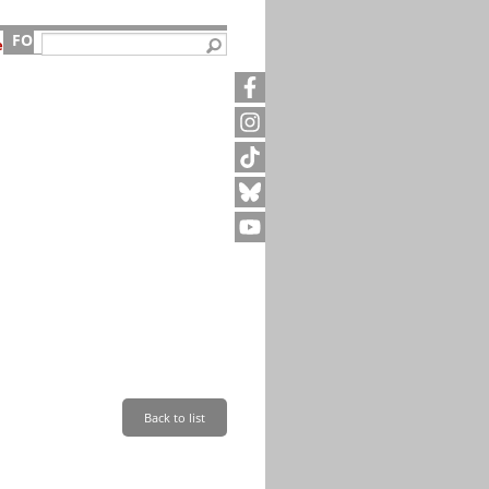
FORSCHUNG
SERVICE
e
Kontakt
5
Archivanfrage
Kurze Information
te
Anfahrt
Back to list