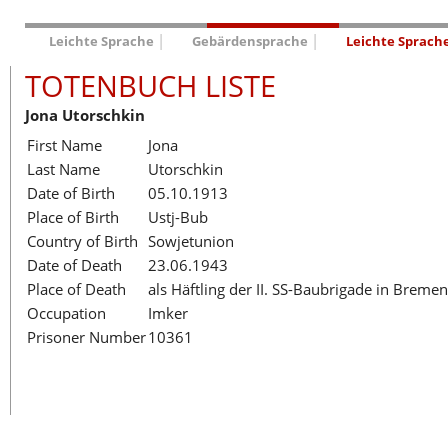
AUSSTELLUNGEN
GESCHICHTE
BILDUNG
Leichte Sprache
Gebärdensprache
Leichte Sprach
Hauptausstellung »Zeitspuren«
Das KZ Neuengamme
TOTENBUCH LISTE
Deutsch
Lager-SS
Die Geschichte des Lagers ab 194
English
Jona Utorschkin
Klinkerwerk
Die Geschichte der Gedenkstätte
Français
First Name
Jona
Walther-Werke
Totenbuch
Totenbuch Lis
Dansk
Last Name
Utorschkin
Gefängnismauer
Español
Date of Birth
05.10.1913
Haus des Gedenkens
Italiano
Place of Birth
Ustj-Bub
Nederlands
Country of Birth
Sowjetunion
Date of Death
23.06.1943
Polski
Place of Death
als Häftling der II. SS-Baubrigade in Bremen
Português
Occupation
Imker
Türkçe
Prisoner Number
10361
Yкраїнський
Русский
עברית
العربية