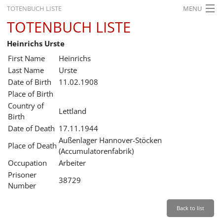
TOTENBUCH LISTE
MENU
TOTENBUCH LISTE
STARTSEITE
Heinrichs Urste
AUSSTELLUNGEN
First Name
Heinrichs
GESCHICHTE
Last Name
Urste
Date of Birth
11.02.1908
BILDUNG
Place of Birth
Country of
FORSCHUNG
Lettland
Birth
SERVICE
Date of Death
17.11.1944
Außenlager Hannover-Stöcken
Place of Death
Back
Leichte Sprache
Gebärdensprache
Leichte Sprache
(Accumulatorenfabrik)
Occupation
Arbeiter
Leichte
Prisoner
Sprache
38729
Number
Deutsch
English
Back to list