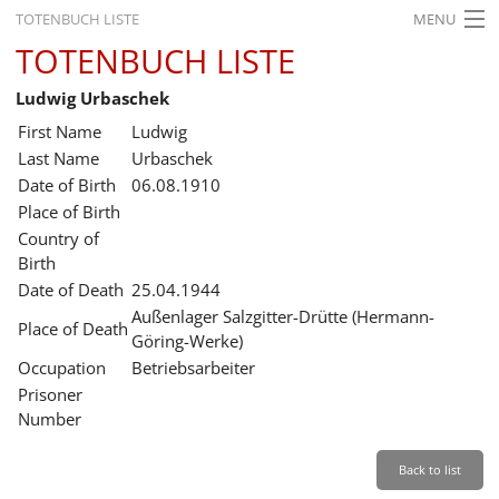
TOTENBUCH LISTE
MENU
TOTENBUCH LISTE
STARTSEITE
Ludwig Urbaschek
AUSSTELLUNGEN
First Name
Ludwig
GESCHICHTE
Last Name
Urbaschek
Date of Birth
06.08.1910
BILDUNG
Place of Birth
Country of
FORSCHUNG
Birth
SERVICE
Date of Death
25.04.1944
Außenlager Salzgitter-Drütte (Hermann-
Place of Death
Back
Leichte Sprache
Gebärdensprache
Leichte Sprache
Göring-Werke)
Occupation
Betriebsarbeiter
Leichte
Prisoner
Sprache
Number
Deutsch
English
Back to list