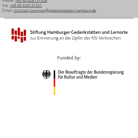
Phone:
+49 40 428131526
Français
Fax:
+49 40 428131501
Email:
christian.roemmer@gedenkstaetten.hamburg.de
Dansk
Español
Italiano
Nederlands
Funded by:
Polski
Português
Türkçe
Yкраїнський
Русский
עברית