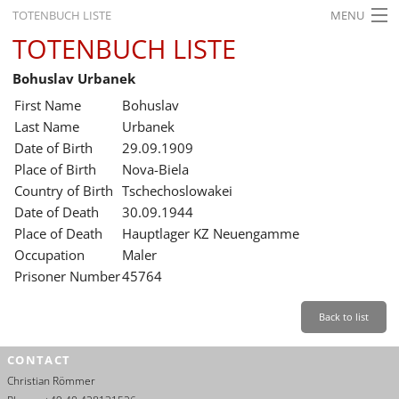
TOTENBUCH LISTE
MENU
TOTENBUCH LISTE
STARTSEITE
Bohuslav Urbanek
AUSSTELLUNGEN
First Name
Bohuslav
GESCHICHTE
Last Name
Urbanek
Date of Birth
29.09.1909
BILDUNG
Place of Birth
Nova-Biela
Country of Birth
Tschechoslowakei
FORSCHUNG
Date of Death
30.09.1944
SERVICE
Place of Death
Hauptlager KZ Neuengamme
Occupation
Maler
Back
Leichte Sprache
Gebärdensprache
Leichte Sprache
Prisoner Number
45764
Leichte
Sprache
Back to list
Deutsch
CONTACT
English
Christian Römmer