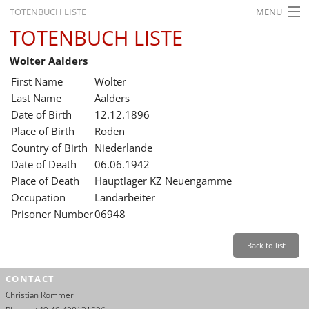
TOTENBUCH LISTE
MENU
TOTENBUCH LISTE
STARTSEITE
Wolter Aalders
AUSSTELLUNGEN
First Name
Wolter
GESCHICHTE
Last Name
Aalders
Date of Birth
12.12.1896
BILDUNG
Place of Birth
Roden
Country of Birth
Niederlande
FORSCHUNG
Date of Death
06.06.1942
SERVICE
Place of Death
Hauptlager KZ Neuengamme
Occupation
Landarbeiter
Back
Leichte Sprache
Gebärdensprache
Leichte Sprache
Prisoner Number
06948
Leichte
Sprache
Back to list
Deutsch
CONTACT
English
Christian Römmer