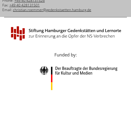
Phone:
+49 40 428131526
Français
Fax:
+49 40 428131501
Email:
christian.roemmer@gedenkstaetten.hamburg.de
Dansk
Español
Italiano
Nederlands
Funded by:
Polski
Português
Türkçe
Yкраїнський
Русский
עברית