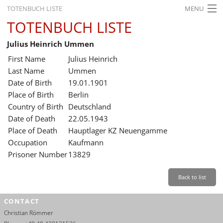
TOTENBUCH LISTE
MENU
TOTENBUCH LISTE
STARTSEITE
Julius Heinrich Ummen
AUSSTELLUNGEN
First Name
Julius Heinrich
GESCHICHTE
Last Name
Ummen
Date of Birth
19.01.1901
BILDUNG
Place of Birth
Berlin
Country of Birth
Deutschland
FORSCHUNG
Date of Death
22.05.1943
SERVICE
Place of Death
Hauptlager KZ Neuengamme
Occupation
Kaufmann
Back
Leichte Sprache
Gebärdensprache
Leichte Sprache
Prisoner Number
13829
Leichte
Sprache
Back to list
Deutsch
CONTACT
English
Christian Römmer