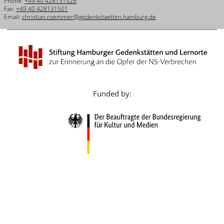
Phone:
+49 40 428131526
Français
Fax:
+49 40 428131501
Email:
christian.roemmer@gedenkstaetten.hamburg.de
Dansk
Español
Italiano
Nederlands
Funded by:
Polski
Português
Türkçe
Yкраїнський
Русский
עברית