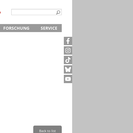
e
FORSCHUNG
SERVICE
Kontakt
5
Archivanfrage
Kurze Information
te
Anfahrt
Back to list