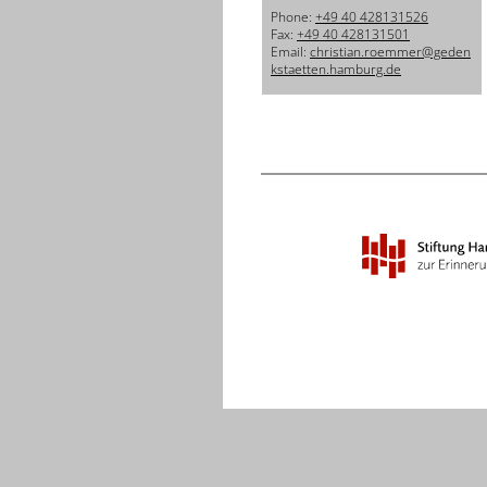
Phone:
+49 40 428131526
Fax:
+49 40 428131501
Email:
christian.roemmer@geden
kstaetten.hamburg.de