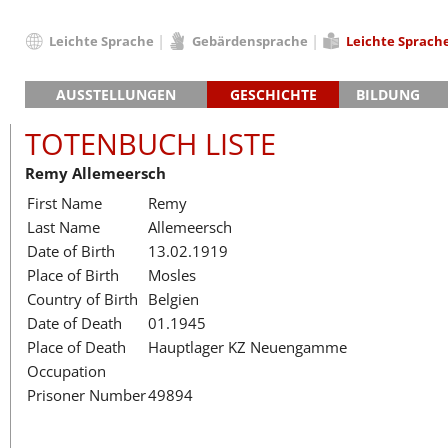
Leichte Sprache
Gebärdensprache
Leichte Sprach
Deutsch
AUSSTELLUNGEN
GESCHICHTE
BILDUNG
English
Hauptausstellung »Zeitspuren«
Das KZ Neuengamme
Français
TOTENBUCH LISTE
Lager-SS
Die Geschichte des Lagers ab 194
Dansk
Remy Allemeersch
Klinkerwerk
Die Geschichte der Gedenkstätte
Español
First Name
Remy
Walther-Werke
Totenbuch
Totenbuch Lis
Italiano
Last Name
Allemeersch
Gefängnismauer
Nederlands
Date of Birth
13.02.1919
Haus des Gedenkens
Polski
Place of Birth
Mosles
Português
Country of Birth
Belgien
Türkçe
Date of Death
01.1945
Yкраїнський
Place of Death
Hauptlager KZ Neuengamme
Occupation
Русский
Prisoner Number
49894
עברית
العربية