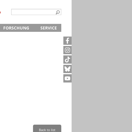
e
FORSCHUNG
SERVICE
Kontakt
5
Archivanfrage
Kurze Information
te
Anfahrt
Back to list