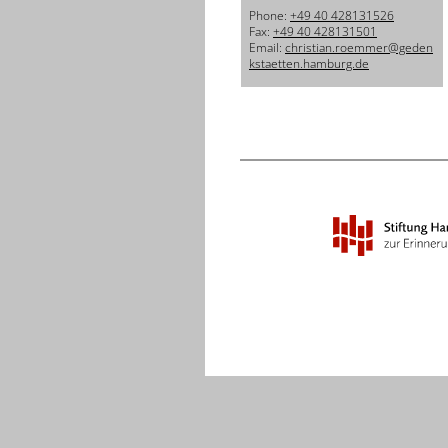
Phone:
+49 40 428131526
Fax:
+49 40 428131501
Email:
christian.roemmer@geden
kstaetten.hamburg.de