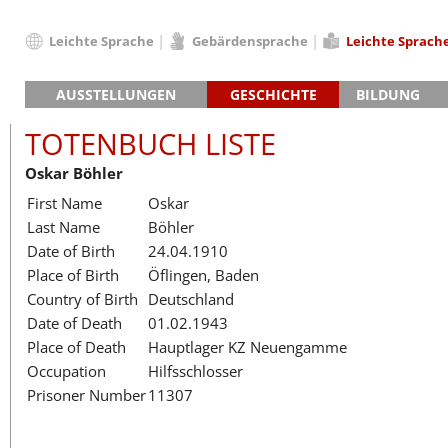
Leichte Sprache
Gebärdensprache
Leichte Sprach
Deutsch
AUSSTELLUNGEN
GESCHICHTE
BILDUNG
English
Hauptausstellung »Zeitspuren«
Das KZ Neuengamme
Français
TOTENBUCH LISTE
Lager-SS
Die Geschichte des Lagers ab 194
Dansk
Oskar Böhler
Klinkerwerk
Die Geschichte der Gedenkstätte
Español
First Name
Oskar
Walther-Werke
Totenbuch
Totenbuch Lis
Italiano
Last Name
Böhler
Gefängnismauer
Nederlands
Date of Birth
24.04.1910
Haus des Gedenkens
Polski
Place of Birth
Öflingen, Baden
Português
Country of Birth
Deutschland
Türkçe
Date of Death
01.02.1943
Yкраїнський
Place of Death
Hauptlager KZ Neuengamme
Occupation
Hilfsschlosser
Русский
Prisoner Number
11307
עברית
العربية