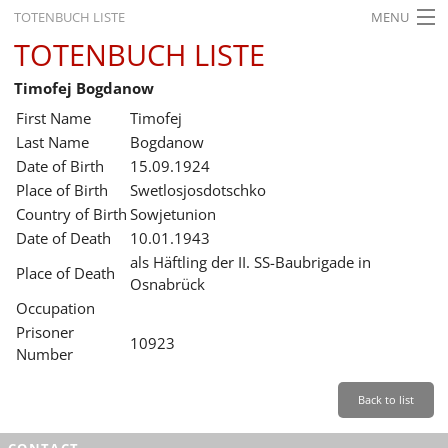
TOTENBUCH LISTE
MENU
TOTENBUCH LISTE
STARTSEITE
Timofej Bogdanow
AUSSTELLUNGEN
First Name
Timofej
GESCHICHTE
Last Name
Bogdanow
Date of Birth
15.09.1924
BILDUNG
Place of Birth
Swetlosjosdotschko
Country of Birth
Sowjetunion
FORSCHUNG
Date of Death
10.01.1943
SERVICE
als Häftling der II. SS-Baubrigade in
Place of Death
Osnabrück
Back
Leichte Sprache
Gebärdensprache
Leichte Sprache
Occupation
Prisoner
Leichte
10923
Number
Sprache
Deutsch
Back to list
English
CONTACT