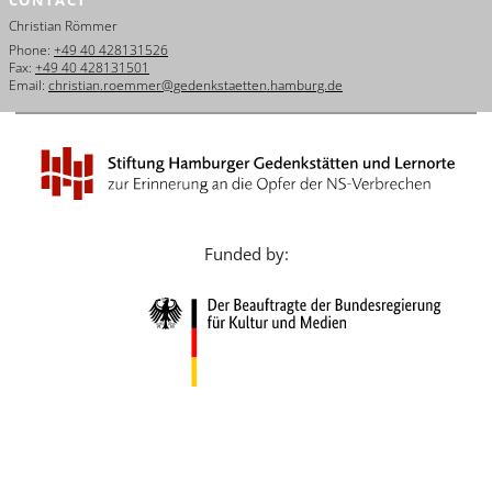
Français
Christian Römmer
Phone:
+49 40 428131526
Dansk
Fax:
+49 40 428131501
Email:
christian.roemmer@gedenkstaetten.hamburg.de
Español
Italiano
Nederlands
Polski
Funded by:
Português
Türkçe
Yкраїнський
Русский
עברית