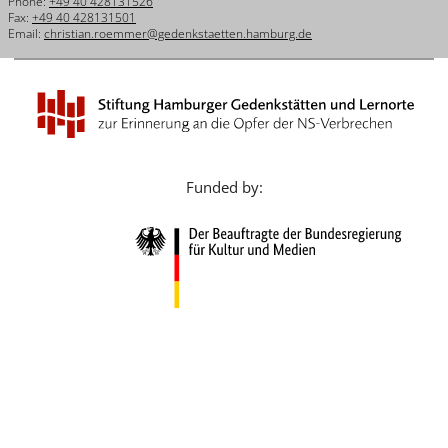
Phone:
+49 40 428131526
Français
Fax:
+49 40 428131501
Email:
christian.roemmer@gedenkstaetten.hamburg.de
Dansk
Español
Italiano
Nederlands
Funded by:
Polski
Português
Türkçe
Yкраїнський
Русский
עברית