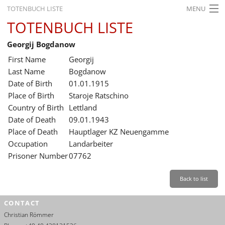
TOTENBUCH LISTE
MENU
TOTENBUCH LISTE
STARTSEITE
Georgij Bogdanow
AUSSTELLUNGEN
First Name
Georgij
GESCHICHTE
Last Name
Bogdanow
Date of Birth
01.01.1915
BILDUNG
Place of Birth
Staroje Ratschino
Country of Birth
Lettland
FORSCHUNG
Date of Death
09.01.1943
SERVICE
Place of Death
Hauptlager KZ Neuengamme
Occupation
Landarbeiter
Back
Leichte Sprache
Gebärdensprache
Leichte Sprache
Prisoner Number
07762
Leichte
Sprache
Back to list
Deutsch
CONTACT
English
Christian Römmer