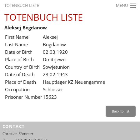
TOTENBUCH LISTE
MENU
TOTENBUCH LISTE
STARTSEITE
Aleksej Bogdanow
AUSSTELLUNGEN
First Name
Aleksej
GESCHICHTE
Last Name
Bogdanow
Date of Birth
02.03.1920
BILDUNG
Place of Birth
Dmitrjewo
Country of Birth
Sowjetunion
FORSCHUNG
Date of Death
23.02.1943
SERVICE
Place of Death
Hauptlager KZ Neuengamme
Occupation
Schlosser
Back
Leichte Sprache
Gebärdensprache
Leichte Sprache
Prisoner Number
15623
Leichte
Sprache
Back to list
Deutsch
CONTACT
English
Christian Römmer