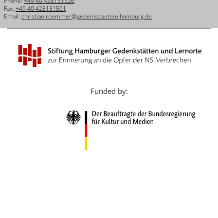
Phone:
+49 40 428131526
Français
Fax:
+49 40 428131501
Email:
christian.roemmer@gedenkstaetten.hamburg.de
Dansk
Español
Italiano
Nederlands
Funded by:
Polski
Português
Türkçe
Yкраїнський
Русский
עברית