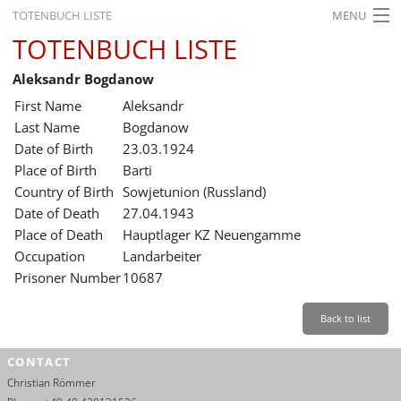
TOTENBUCH LISTE
MENU
TOTENBUCH LISTE
STARTSEITE
Aleksandr Bogdanow
AUSSTELLUNGEN
First Name
Aleksandr
GESCHICHTE
Last Name
Bogdanow
Date of Birth
23.03.1924
BILDUNG
Place of Birth
Barti
Country of Birth
Sowjetunion (Russland)
FORSCHUNG
Date of Death
27.04.1943
SERVICE
Place of Death
Hauptlager KZ Neuengamme
Occupation
Landarbeiter
Back
Leichte Sprache
Gebärdensprache
Leichte Sprache
Prisoner Number
10687
Leichte
Sprache
Back to list
Deutsch
CONTACT
English
Christian Römmer