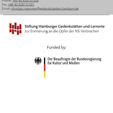
Phone:
+49 40 428131526
Français
Fax:
+49 40 428131501
Email:
christian.roemmer@gedenkstaetten.hamburg.de
Dansk
Español
Italiano
Nederlands
Funded by:
Polski
Português
Türkçe
Yкраїнський
Русский
עברית