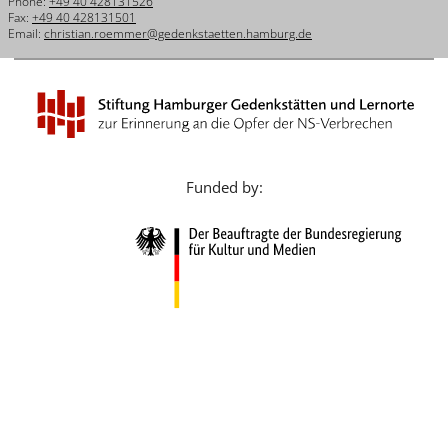
Phone:
+49 40 428131526
Français
Fax:
+49 40 428131501
Email:
christian.roemmer@gedenkstaetten.hamburg.de
Dansk
Español
Italiano
Nederlands
Funded by:
Polski
Português
Türkçe
Yкраїнський
Русский
עברית