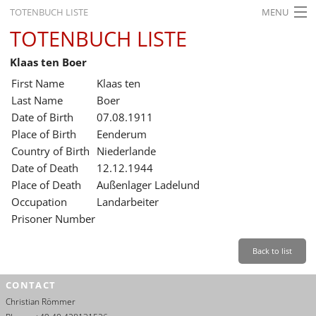
TOTENBUCH LISTE
MENU
TOTENBUCH LISTE
STARTSEITE
Klaas ten Boer
AUSSTELLUNGEN
First Name
Klaas ten
GESCHICHTE
Last Name
Boer
Date of Birth
07.08.1911
BILDUNG
Place of Birth
Eenderum
Country of Birth
Niederlande
FORSCHUNG
Date of Death
12.12.1944
SERVICE
Place of Death
Außenlager Ladelund
Occupation
Landarbeiter
Back
Leichte Sprache
Gebärdensprache
Leichte Sprache
Prisoner Number
Leichte
Sprache
Back to list
Deutsch
CONTACT
English
Christian Römmer