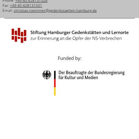
Phone:
+49 40 428131526
Français
Fax:
+49 40 428131501
Email:
christian.roemmer@gedenkstaetten.hamburg.de
Dansk
Español
Italiano
Nederlands
Funded by:
Polski
Português
Türkçe
Yкраїнський
Русский
עברית