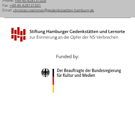
Phone:
+49 40 428131526
Français
Fax:
+49 40 428131501
Email:
christian.roemmer@gedenkstaetten.hamburg.de
Dansk
Español
Italiano
Nederlands
Funded by:
Polski
Português
Türkçe
Yкраїнський
Русский
עברית