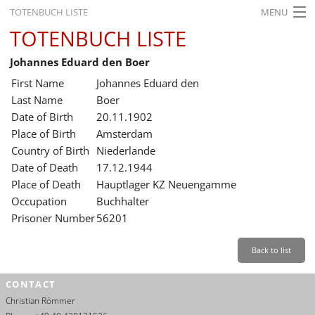
TOTENBUCH LISTE
MENU
TOTENBUCH LISTE
STARTSEITE
Johannes Eduard den Boer
AUSSTELLUNGEN
First Name
Johannes Eduard den
GESCHICHTE
Last Name
Boer
Date of Birth
20.11.1902
BILDUNG
Place of Birth
Amsterdam
Country of Birth
Niederlande
FORSCHUNG
Date of Death
17.12.1944
SERVICE
Place of Death
Hauptlager KZ Neuengamme
Occupation
Buchhalter
Back
Leichte Sprache
Gebärdensprache
Leichte Sprache
Prisoner Number
56201
Leichte
Sprache
Back to list
Deutsch
CONTACT
English
Christian Römmer