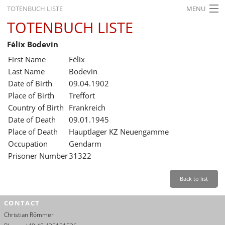
TOTENBUCH LISTE
MENU
TOTENBUCH LISTE
STARTSEITE
Félix Bodevin
AUSSTELLUNGEN
First Name
Félix
GESCHICHTE
Last Name
Bodevin
Date of Birth
09.04.1902
BILDUNG
Place of Birth
Treffort
Country of Birth
Frankreich
FORSCHUNG
Date of Death
09.01.1945
SERVICE
Place of Death
Hauptlager KZ Neuengamme
Occupation
Gendarm
Back
Leichte Sprache
Gebärdensprache
Leichte Sprache
Prisoner Number
31322
Leichte
Sprache
Back to list
Deutsch
CONTACT
English
Christian Römmer