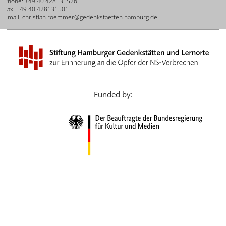
Phone:
+49 40 428131526
Français
Fax:
+49 40 428131501
Email:
christian.roemmer@gedenkstaetten.hamburg.de
Dansk
Español
Italiano
Nederlands
Funded by:
Polski
Português
Türkçe
Yкраїнський
Русский
עברית