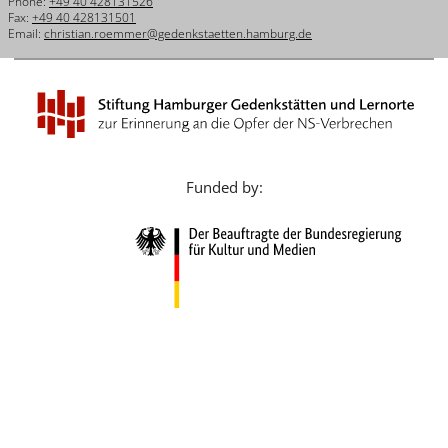
Phone:
+49 40 428131526
Français
Fax:
+49 40 428131501
Email:
christian.roemmer@gedenkstaetten.hamburg.de
Dansk
Español
Italiano
Nederlands
Funded by:
Polski
Português
Türkçe
Yкраїнський
Русский
עברית