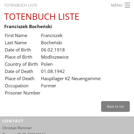
TOTENBUCH LISTE
MENU
TOTENBUCH LISTE
STARTSEITE
Franciszek Bocheński
AUSSTELLUNGEN
First Name
Franciszek
GESCHICHTE
Last Name
Bocheński
Date of Birth
06.02.1918
BILDUNG
Place of Birth
Modliszewice
Country of Birth
Polen
FORSCHUNG
Date of Death
01.08.1942
SERVICE
Place of Death
Hauptlager KZ Neuengamme
Occupation
Former
Back
Leichte Sprache
Gebärdensprache
Leichte Sprache
Prisoner Number
Leichte
Sprache
Back to list
Deutsch
CONTACT
English
Christian Römmer