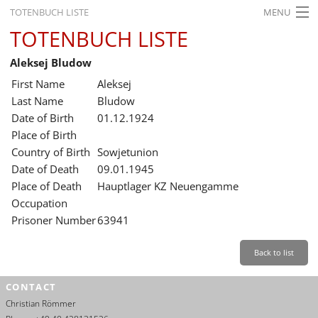
TOTENBUCH LISTE
MENU
TOTENBUCH LISTE
STARTSEITE
Aleksej Bludow
AUSSTELLUNGEN
First Name
Aleksej
GESCHICHTE
Last Name
Bludow
Date of Birth
01.12.1924
BILDUNG
Place of Birth
Country of Birth
Sowjetunion
FORSCHUNG
Date of Death
09.01.1945
SERVICE
Place of Death
Hauptlager KZ Neuengamme
Occupation
Back
Leichte Sprache
Gebärdensprache
Leichte Sprache
Prisoner Number
63941
Leichte
Sprache
Back to list
Deutsch
CONTACT
English
Christian Römmer