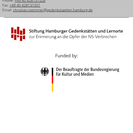
Phone:
+49 40 428131526
Français
Fax:
+49 40 428131501
Email:
christian.roemmer@gedenkstaetten.hamburg.de
Dansk
Español
Italiano
Nederlands
Funded by:
Polski
Português
Türkçe
Yкраїнський
Русский
עברית