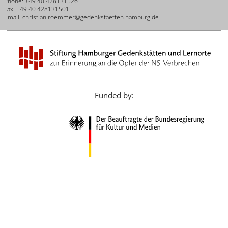
Phone:
+49 40 428131526
Français
Fax:
+49 40 428131501
Email:
christian.roemmer@gedenkstaetten.hamburg.de
Dansk
Español
Italiano
Nederlands
Funded by:
Polski
Português
Türkçe
Yкраїнський
Русский
עברית