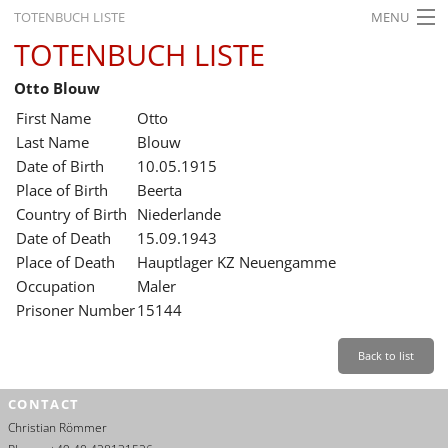
TOTENBUCH LISTE
MENU
TOTENBUCH LISTE
STARTSEITE
Otto Blouw
AUSSTELLUNGEN
First Name
Otto
GESCHICHTE
Last Name
Blouw
Date of Birth
10.05.1915
BILDUNG
Place of Birth
Beerta
Country of Birth
Niederlande
FORSCHUNG
Date of Death
15.09.1943
SERVICE
Place of Death
Hauptlager KZ Neuengamme
Occupation
Maler
Back
Leichte Sprache
Gebärdensprache
Leichte Sprache
Prisoner Number
15144
Leichte
Sprache
Back to list
Deutsch
CONTACT
English
Christian Römmer