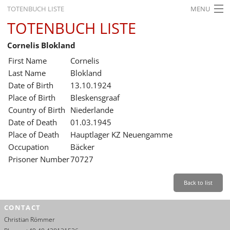
TOTENBUCH LISTE
MENU
TOTENBUCH LISTE
STARTSEITE
Cornelis Blokland
AUSSTELLUNGEN
First Name
Cornelis
GESCHICHTE
Last Name
Blokland
Date of Birth
13.10.1924
BILDUNG
Place of Birth
Bleskensgraaf
Country of Birth
Niederlande
FORSCHUNG
Date of Death
01.03.1945
SERVICE
Place of Death
Hauptlager KZ Neuengamme
Occupation
Bäcker
Back
Leichte Sprache
Gebärdensprache
Leichte Sprache
Prisoner Number
70727
Leichte
Sprache
Back to list
Deutsch
CONTACT
English
Christian Römmer