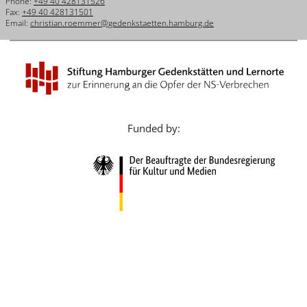
Phone:
+49 40 428131526
Français
Fax:
+49 40 428131501
Email:
christian.roemmer@gedenkstaetten.hamburg.de
Dansk
Español
Italiano
Nederlands
Funded by:
Polski
Português
Türkçe
Yкраїнський
Русский
עברית