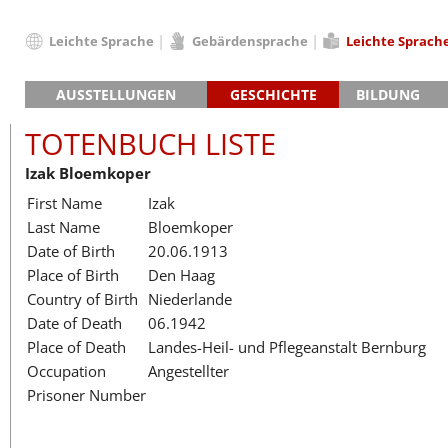
Leichte Sprache
Gebärdensprache
Leichte Sprach
Deutsch
AUSSTELLUNGEN
GESCHICHTE
BILDUNG
English
Hauptausstellung »Zeitspuren«
Das KZ Neuengamme
Français
TOTENBUCH LISTE
Lager-SS
Die Geschichte des Lagers ab 194
Dansk
Izak Bloemkoper
Klinkerwerk
Die Geschichte der Gedenkstätte
Español
First Name
Izak
Walther-Werke
Totenbuch
Totenbuch Lis
Italiano
Last Name
Bloemkoper
Gefängnismauer
Nederlands
Date of Birth
20.06.1913
Haus des Gedenkens
Polski
Place of Birth
Den Haag
Português
Country of Birth
Niederlande
Türkçe
Date of Death
06.1942
Yкраїнський
Place of Death
Landes-Heil- und Pflegeanstalt Bernburg
Occupation
Angestellter
Русский
Prisoner Number
עברית
العربية