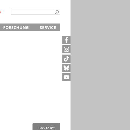
e
FORSCHUNG
SERVICE
Kontakt
5
Archivanfrage
Kurze Information
te
Anfahrt
Back to list