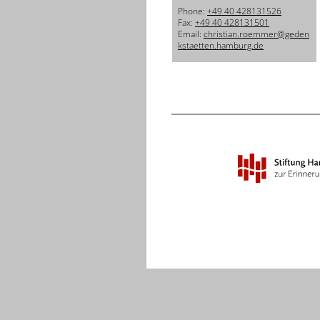
Phone:
+49 40 428131526
Fax:
+49 40 428131501
Email:
christian.roemmer@geden
kstaetten.hamburg.de