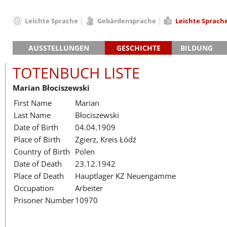
Leichte Sprache
Gebärdensprache
Leichte Sprach
Deutsch
AUSSTELLUNGEN
GESCHICHTE
BILDUNG
English
Hauptausstellung »Zeitspuren«
Das KZ Neuengamme
Français
TOTENBUCH LISTE
Lager-SS
Die Geschichte des Lagers ab 194
Dansk
Marian Błociszewski
Klinkerwerk
Die Geschichte der Gedenkstätte
Español
First Name
Marian
Walther-Werke
Totenbuch
Totenbuch Lis
Italiano
Last Name
Błociszewski
Gefängnismauer
Nederlands
Date of Birth
04.04.1909
Haus des Gedenkens
Polski
Place of Birth
Zgierz, Kreis Łódź
Português
Country of Birth
Polen
Türkçe
Date of Death
23.12.1942
Yкраїнський
Place of Death
Hauptlager KZ Neuengamme
Occupation
Arbeiter
Русский
Prisoner Number
10970
עברית
العربية