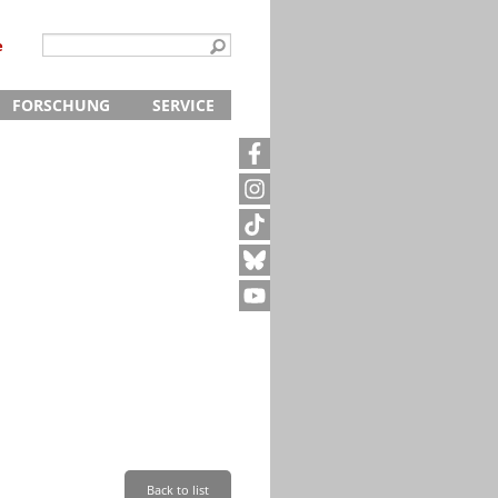
e
FORSCHUNG
SERVICE
Kontakt
5
Archivanfrage
Kurze Information
te
Anfahrt
Back to list