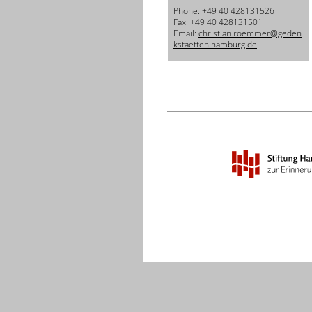
Phone:
+49 40 428131526
Fax:
+49 40 428131501
Email:
christian.roemmer@geden
kstaetten.hamburg.de