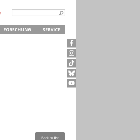
e
FORSCHUNG
SERVICE
Kontakt
5
Archivanfrage
Kurze Information
te
Anfahrt
Back to list