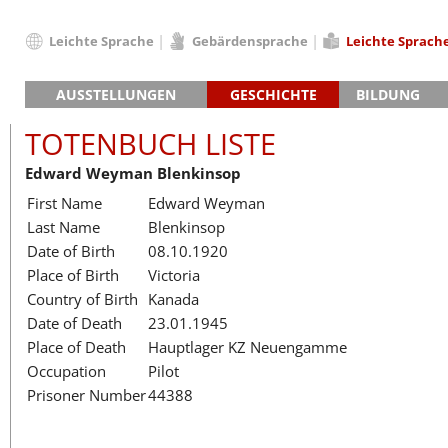
Leichte Sprache
Gebärdensprache
Leichte Sprach
Deutsch
AUSSTELLUNGEN
GESCHICHTE
BILDUNG
English
Hauptausstellung »Zeitspuren«
Das KZ Neuengamme
Français
TOTENBUCH LISTE
Lager-SS
Die Geschichte des Lagers ab 194
Dansk
Edward Weyman Blenkinsop
Klinkerwerk
Die Geschichte der Gedenkstätte
Español
First Name
Edward Weyman
Walther-Werke
Totenbuch
Totenbuch Lis
Italiano
Last Name
Blenkinsop
Gefängnismauer
Nederlands
Date of Birth
08.10.1920
Haus des Gedenkens
Polski
Place of Birth
Victoria
Português
Country of Birth
Kanada
Türkçe
Date of Death
23.01.1945
Yкраїнський
Place of Death
Hauptlager KZ Neuengamme
Occupation
Pilot
Русский
Prisoner Number
44388
עברית
العربية