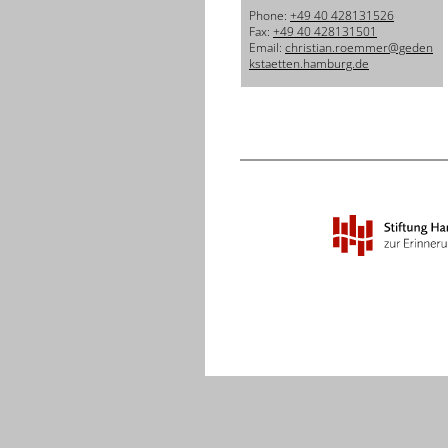
Phone:
+49 40 428131526
Fax:
+49 40 428131501
Email:
christian.roemmer@geden
kstaetten.hamburg.de