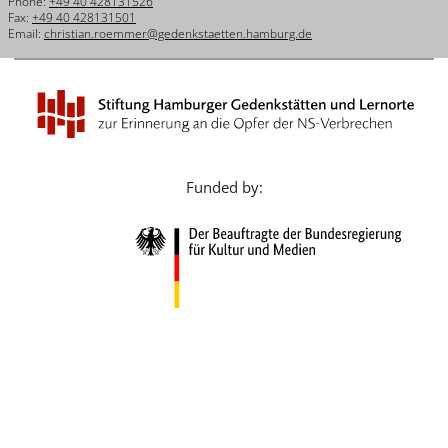
Phone:
+49 40 428131526
Français
Fax:
+49 40 428131501
Email:
christian.roemmer@gedenkstaetten.hamburg.de
Dansk
Español
Italiano
Nederlands
Funded by:
Polski
Português
Türkçe
Yкраїнський
Русский
עברית