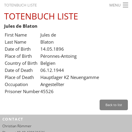
TOTENBUCH LISTE
MENU
TOTENBUCH LISTE
STARTSEITE
Jules de Blaton
AUSSTELLUNGEN
First Name
Jules de
GESCHICHTE
Last Name
Blaton
Date of Birth
14.05.1896
BILDUNG
Place of Birth
Péronnes-Antoing
Country of Birth
Belgien
FORSCHUNG
Date of Death
06.12.1944
SERVICE
Place of Death
Hauptlager KZ Neuengamme
Occupation
Angestellter
Back
Leichte Sprache
Gebärdensprache
Leichte Sprache
Prisoner Number
45526
Leichte
Sprache
Back to list
Deutsch
CONTACT
English
Christian Römmer