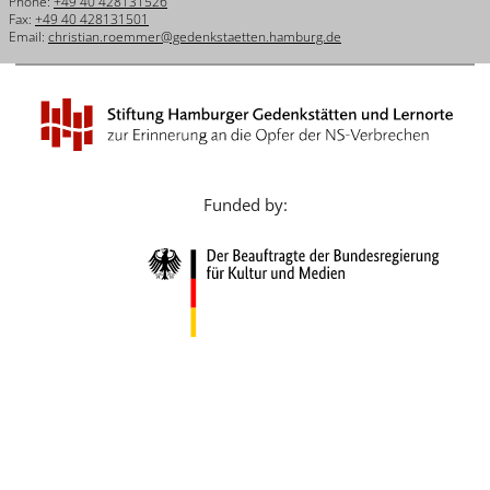
Phone:
+49 40 428131526
Français
Fax:
+49 40 428131501
Email:
christian.roemmer@gedenkstaetten.hamburg.de
Dansk
Español
Italiano
Nederlands
Funded by:
Polski
Português
Türkçe
Yкраїнський
Русский
עברית