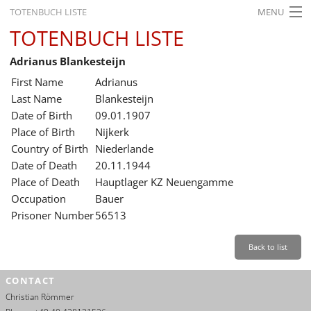
TOTENBUCH LISTE
MENU
TOTENBUCH LISTE
STARTSEITE
Adrianus Blankesteijn
AUSSTELLUNGEN
First Name
Adrianus
GESCHICHTE
Last Name
Blankesteijn
Date of Birth
09.01.1907
BILDUNG
Place of Birth
Nijkerk
Country of Birth
Niederlande
FORSCHUNG
Date of Death
20.11.1944
SERVICE
Place of Death
Hauptlager KZ Neuengamme
Occupation
Bauer
Back
Leichte Sprache
Gebärdensprache
Leichte Sprache
Prisoner Number
56513
Leichte
Sprache
Back to list
Deutsch
CONTACT
English
Christian Römmer