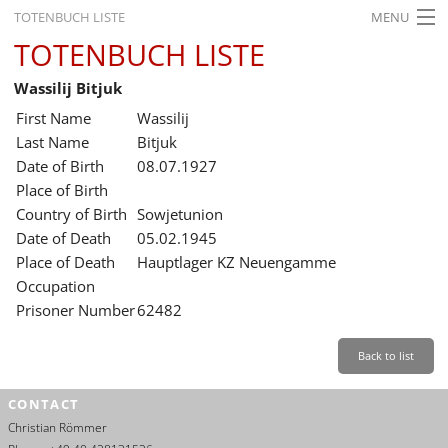
TOTENBUCH LISTE
MENU
TOTENBUCH LISTE
STARTSEITE
Wassilij Bitjuk
AUSSTELLUNGEN
First Name
Wassilij
GESCHICHTE
Last Name
Bitjuk
Date of Birth
08.07.1927
BILDUNG
Place of Birth
Country of Birth
Sowjetunion
FORSCHUNG
Date of Death
05.02.1945
SERVICE
Place of Death
Hauptlager KZ Neuengamme
Occupation
Back
Leichte Sprache
Gebärdensprache
Leichte Sprache
Prisoner Number
62482
Leichte
Sprache
Back to list
Deutsch
CONTACT
English
Christian Römmer