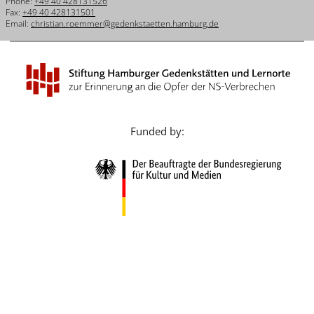
Phone:
+49 40 428131526
Français
Fax:
+49 40 428131501
Email:
christian.roemmer@gedenkstaetten.hamburg.de
Dansk
Español
Italiano
Nederlands
Funded by:
Polski
Português
Türkçe
Yкраїнський
Русский
עברית