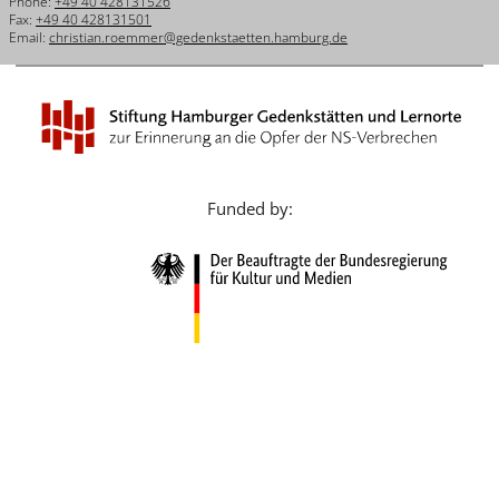
Phone:
+49 40 428131526
Français
Fax:
+49 40 428131501
Email:
christian.roemmer@gedenkstaetten.hamburg.de
Dansk
Español
Italiano
Nederlands
Funded by:
Polski
Português
Türkçe
Yкраїнський
Русский
עברית