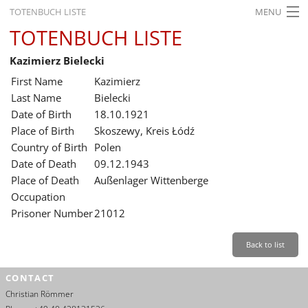
TOTENBUCH LISTE
MENU
TOTENBUCH LISTE
STARTSEITE
Kazimierz Bielecki
AUSSTELLUNGEN
First Name
Kazimierz
GESCHICHTE
Last Name
Bielecki
Date of Birth
18.10.1921
BILDUNG
Place of Birth
Skoszewy, Kreis Łódź
Country of Birth
Polen
FORSCHUNG
Date of Death
09.12.1943
SERVICE
Place of Death
Außenlager Wittenberge
Occupation
Back
Leichte Sprache
Gebärdensprache
Leichte Sprache
Prisoner Number
21012
Leichte
Sprache
Back to list
Deutsch
CONTACT
English
Christian Römmer