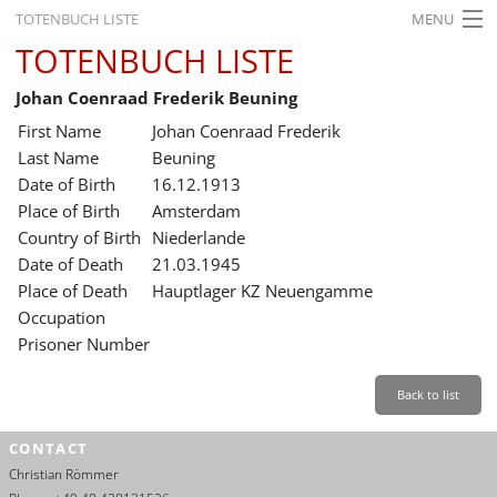
TOTENBUCH LISTE
MENU
TOTENBUCH LISTE
STARTSEITE
Johan Coenraad Frederik Beuning
AUSSTELLUNGEN
First Name
Johan Coenraad Frederik
GESCHICHTE
Last Name
Beuning
Date of Birth
16.12.1913
BILDUNG
Place of Birth
Amsterdam
Country of Birth
Niederlande
FORSCHUNG
Date of Death
21.03.1945
SERVICE
Place of Death
Hauptlager KZ Neuengamme
Occupation
Back
Leichte Sprache
Gebärdensprache
Leichte Sprache
Prisoner Number
Leichte
Sprache
Back to list
Deutsch
CONTACT
English
Christian Römmer