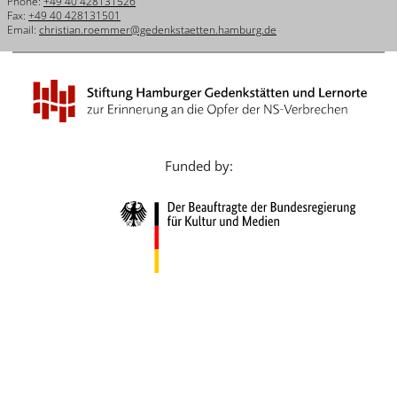
Phone:
+49 40 428131526
Français
Fax:
+49 40 428131501
Email:
christian.roemmer@gedenkstaetten.hamburg.de
Dansk
Español
Italiano
Nederlands
Funded by:
Polski
Português
Türkçe
Yкраїнський
Русский
עברית