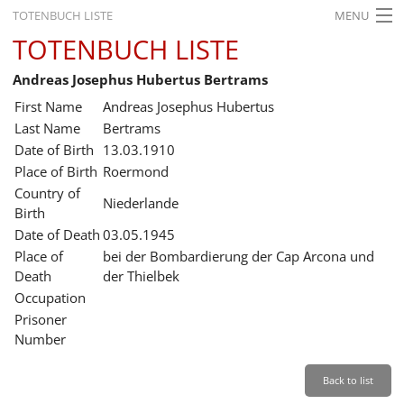
TOTENBUCH LISTE
MENU
TOTENBUCH LISTE
STARTSEITE
Andreas Josephus Hubertus Bertrams
AUSSTELLUNGEN
First Name
Andreas Josephus Hubertus
GESCHICHTE
Last Name
Bertrams
Date of Birth
13.03.1910
BILDUNG
Place of Birth
Roermond
Country of
FORSCHUNG
Niederlande
Birth
SERVICE
Date of Death
03.05.1945
Place of
bei der Bombardierung der Cap Arcona und
Back
Leichte Sprache
Gebärdensprache
Leichte Sprache
Death
der Thielbek
Occupation
Leichte
Prisoner
Sprache
Number
Deutsch
English
Back to list