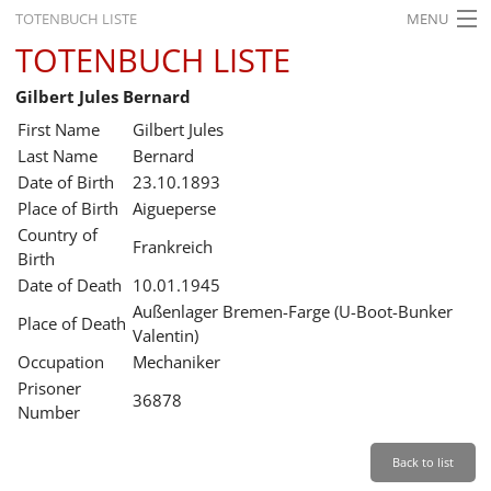
TOTENBUCH LISTE
MENU
TOTENBUCH LISTE
STARTSEITE
Gilbert Jules Bernard
AUSSTELLUNGEN
First Name
Gilbert Jules
GESCHICHTE
Last Name
Bernard
Date of Birth
23.10.1893
BILDUNG
Place of Birth
Aigueperse
Country of
FORSCHUNG
Frankreich
Birth
SERVICE
Date of Death
10.01.1945
Außenlager Bremen-Farge (U-Boot-Bunker
Place of Death
Back
Leichte Sprache
Gebärdensprache
Leichte Sprache
Valentin)
Occupation
Mechaniker
Leichte
Prisoner
Sprache
36878
Number
Deutsch
English
Back to list