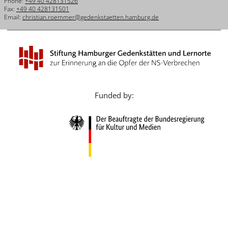
Phone:
+49 40 428131526
Français
Fax:
+49 40 428131501
Email:
christian.roemmer@gedenkstaetten.hamburg.de
Dansk
Español
Italiano
Nederlands
Funded by:
Polski
Português
Türkçe
Yкраїнський
Русский
עברית