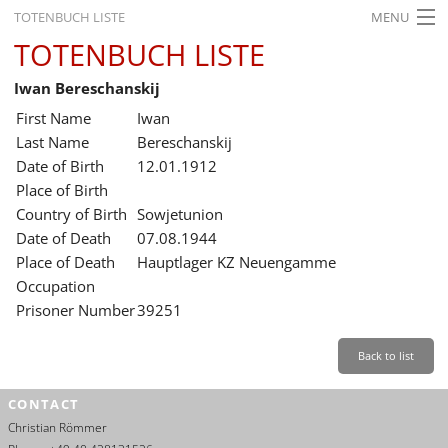
TOTENBUCH LISTE
MENU
TOTENBUCH LISTE
STARTSEITE
Iwan Bereschanskij
AUSSTELLUNGEN
First Name
Iwan
GESCHICHTE
Last Name
Bereschanskij
Date of Birth
12.01.1912
BILDUNG
Place of Birth
Country of Birth
Sowjetunion
FORSCHUNG
Date of Death
07.08.1944
SERVICE
Place of Death
Hauptlager KZ Neuengamme
Occupation
Back
Leichte Sprache
Gebärdensprache
Leichte Sprache
Prisoner Number
39251
Leichte
Sprache
Back to list
Deutsch
CONTACT
English
Christian Römmer